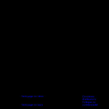
Nettoyage de vitres
Conditions
d'utilisations
Nettoyage de revêtement
Accueil
Services
Contact
À propos
Blog
extérieur et béton
Politique de