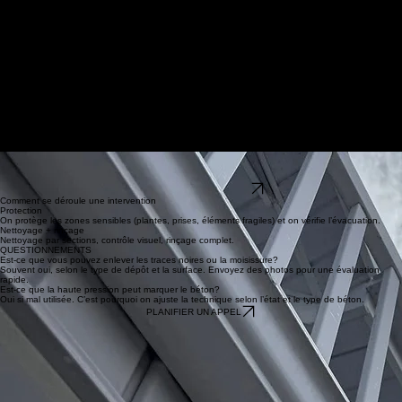
confidentialité
Nettoyage de bacs
Nous contacter
Nettoyage de maison
Le bon résultat n’est pas seulement “plus propre”: c’est propre ET fait avec la bonne méthode.
On ajuste la pression, les produits et l’angle de travail selon le revêtement et son état.
Demander une soumission
Revêtements extérieurs pris en charge
Vinyle et aluminium
Enlève saleté, poussière, traces et dépôts. Technique contrôlée pour éviter les infiltrations.
Brique et maçonnerie
Approche progressive, selon l’état des joints et la porosité.
Fibrociment et surfaces sensibles
Selon le matériau, la haute pression peut être déconseillée. On privilégie une approche douce
lorsque nécessaire.
Nos réalisations : Avant / Après
Nettoyage de patio
Nettoyage de revêtement
Nettoyage de gouttière
PRENDRE RENDEZ-VOUS
Comment se déroule une intervention
Protection
On protège les zones sensibles (plantes, prises, éléments fragiles) et on vérifie l’évacuation.
Nettoyage + rinçage
Nettoyage par sections, contrôle visuel, rinçage complet.
QUESTIONNEMENTS
Est-ce que vous pouvez enlever les traces noires ou la moisissure?
Souvent oui, selon le type de dépôt et la surface. Envoyez des photos pour une évaluation
rapide.
Est-ce que la haute pression peut marquer le béton?
Oui si mal utilisée. C’est pourquoi on ajuste la technique selon l’état et le type de béton.
PLANIFIER UN APPEL